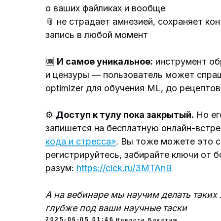
о ваших файликах и вообще
📎 не страдает амнезией, сохраняет к
запись в любой момент
🆒
И самое уникальное:
инструмент об
и цензуры — пользователь может спраши
optimizer для обучения ML, до рецепто
⚙️
Доступ к тулу пока закрытый.
Но ег
запишется на бесплатную онлайн-встр
кода и стресса»
. Вы тоже можете это с
регистрируйтесь, забирайте ключи от 
разум:
https://clck.ru/3MTAnB
А на вебинаре мы научим делать таких
глубже под ваши научные таски
2025-06-05 01:46
Новости Бластим