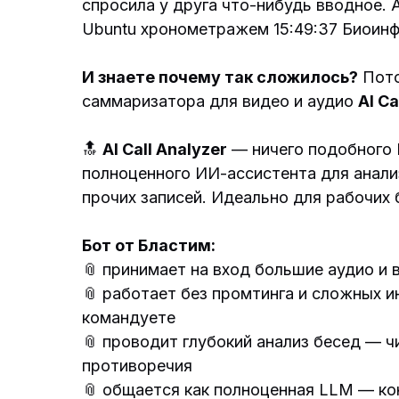
спросила у друга что-нибудь вводное. 
Ubuntu хронометражем 15:49:37 Биоин
И знаете почему так сложилось?
Пото
саммаризатора для видео и аудио
AI Ca
🔝
AI Call Analyzer
— ничего подобного B
полноценного ИИ-ассистента для анали
прочих записей. Идеально для рабочих 
Бот от Бластим:
📎 принимает на вход большие аудио и
📎 работает без промтинга и сложных и
командуете
📎 проводит глубокий анализ бесед — ч
противоречия
📎 общается как полноценная LLM — ко