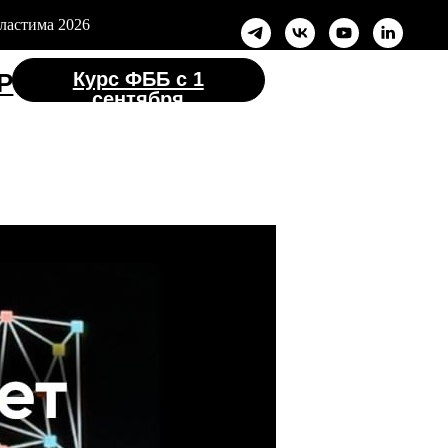
ластима 2026
с ФББ с 1
ентября