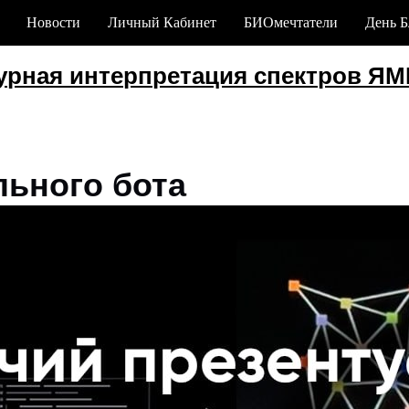
Новости
Личный Кабинет
БИОмечтатели
День Б
Кур
ая интерпретация спектров ЯМР
с
льного бота