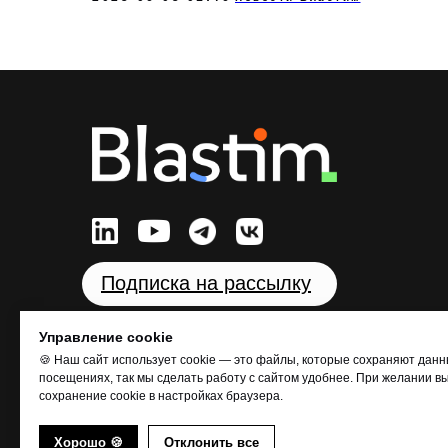
Подписка на рассылку
Управление cookie
По вопросам курсов
🍪 Наш сайт использует cookie — это файлы, которые сохраняют дан
Написать в чат
или на почту
mail@blastim.ru
посещениях, так мы сделать работу с сайтом удобнее. При желании в
сохранение cookie в настройках браузера.
По вопросам сотрудничества и рекламы
Хорошо 🍪
Отклонить все