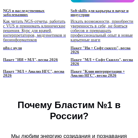
NGS в наследственных
Soft skills для карьеры в науке и
заболеваниях
индустрии
Как читать NGS-отчеты, работать
Искать возможности, приобрести
с VUS и принимать клинические
уверенность в себе, не бояться
решения. Курс для врачей,
собесов и превращать
интерпретаторов, медгенетиков и
профессиональный опыт в новые
биоинформатиков
карьерные шаги
n8n с нуля
Пакет "Ии + Софт скиллз", весна
2026
Пакет "ИИ + МЛ", весна 2026
Пакет "МЛ + Софт Скиллз", весна
2026
Пакет "МЛ + Анализ НГС", весна
Пакет "Клин интерпретация +
2026
Анализ НГС", весна 2026
Почему Бластим №1 в
России?
Мы любим энергию созидания и познавания