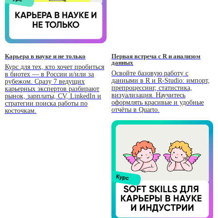
Карьера в науке и не только
Первая встреча с R и анализом
данных
Курс для тех, кто хочет пробиться
Освойте базовую работу с
в биотех — в России и/или за
данными в R и R-Studio: импорт,
рубежом. Сразу 7 ведущих
препроцессинг, статистика,
карьерных экспертов разбирают
визуализация. Научитесь
рынок, зарплаты, CV, LinkedIn и
оформлять красивые и удобные
стратегии поиска работы по
отчёты в Quarto.
косточкам.