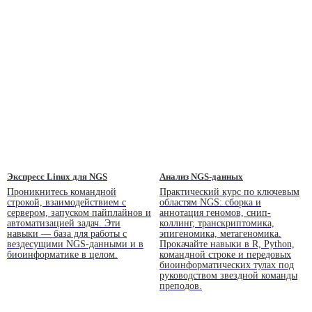
Экспресс Linux для NGS
Анализ NGS-данных
Проникнитесь командной
Практический курс по ключевым
строкой, взаимодействием с
областям NGS: сборка и
сервером, запуском пайплайнов и
аннотация геномов, снип-
автоматизацией задач. Эти
коллинг, транскриптомика,
навыки — база для работы с
эпигеномика, метагеномика.
вездесущими NGS-данными и в
Прокачайте навыки в R, Python,
биоинформатике в целом.
командной строке и передовых
биоинформатических тулах под
руководством звездной команды
преподов.