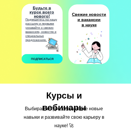
Будьте в
курсе всего
Свежие новости
нового!
и вакансии
Подпишитесь на нашу
рассылку и первыми
в науке
узнавайте о свежих
вакансиях, новостях и
специальных
предложениях.
ПОДПИСАТЬСЯ
Курсы и
вебинары
Выбирайте курс, осваивайте новые
навыки и развивайте свою карьеру в
науке! 🚀