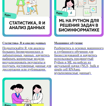
Статистика, R и анализ данных
Машинное обучение
Поднатоскайте R для анализа
Разберитесь в основах машинного
больших биомедицинских и
и глубинного обучения для
лабораторных данных: научитесь
биоисследований и научитесь
выбирать корректные модели,
использовать продвинутый
визуализировать результаты и
Python и ML на кейсах из
получать достоверные данные для
актуальной науки (NGS, bulk и
диссертации или публикации.
single cell RNAseq,
мультиомиксные данные).