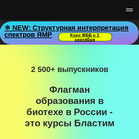
⚛️ NEW: Структурная интерпретация
спектров ЯМР
Курс ФББ с 1
сентября
2 500+ выпускников
Флагман
образования в
биотехе в России -
это курсы Бластим