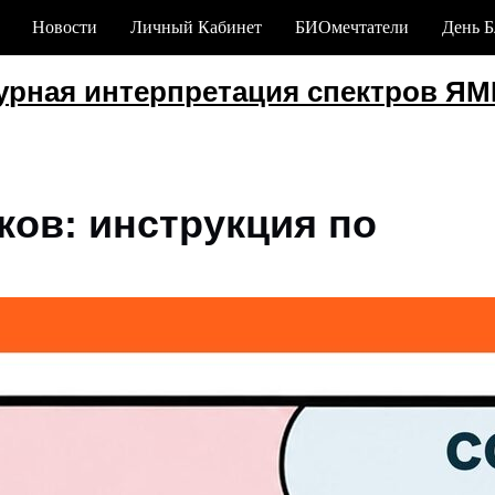
Новости
Личный Кабинет
БИОмечтатели
День Б
Кур
ая интерпретация спектров ЯМР
с
ков: инструкция по