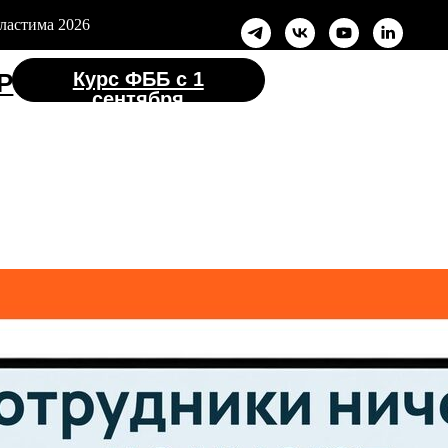
ластима 2026
с ФББ с 1
ентября