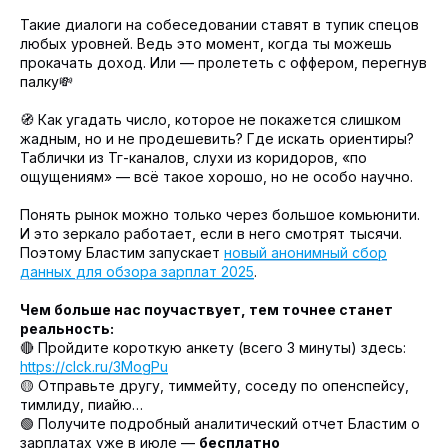
Такие диалоги на собеседовании ставят в тупик спецов
любых уровней. Ведь это момент, когда ты можешь
прокачать доход. Или — пролететь с оффером, перегнув
палку💸
🧭 Как угадать число, которое не покажется слишком
жадным, но и не продешевить? Где искать ориентиры?
Таблички из Тг-каналов, слухи из коридоров, «по
ощущениям» — всё такое хорошо, но не особо научно.
Понять рынок можно только через большое комьюнити.
И это зеркало работает, если в него смотрят тысячи.
Поэтому Бластим запускает
новый анонимный сбор
данных для обзора зарплат 2025
.
Чем больше нас поучаствует, тем точнее станет
реальность:
🔴 Пройдите короткую анкету (всего 3 минуты) здесь:
https://clck.ru/3MogPu
🟡 Отправьте другу, тиммейту, соседу по опенспейсу,
тимлиду, пиайю…
🟢 Получите подробный аналитический отчет Бластим о
зарплатах уже в июле —
бесплатно