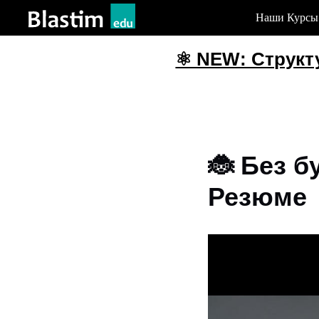
Наши Курсы
⚛️ NEW: Структурн
🐞 Без б
Резюме