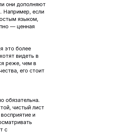
ли они дополняют
. Например, если
ростым языком,
пно — ценная
тя это более
хотят видеть в
я реже, чем в
ества, его стоит
но обязательна.
той, чистый лист
 восприятие и
осматривать
т с