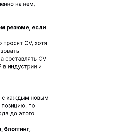
енно на нем,
ем резюме, если
 просят CV, хотя
ьзовать
ла составлять CV
 в индустрии и
х с каждым новым
 позицию, то
да до этого.
 блоггинг,