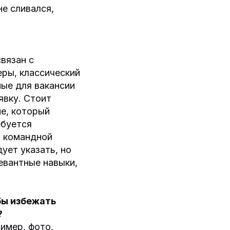
е сливался,
вязан с
еры, классический
ые для вакансии
явку. Стоит
е, который
ебуется
в командной
ует указать, но
евантные навыки,
бы избежать
?
ример, фото,