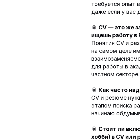
требуется опыт в
даже если у вас 
📎
CV — это же 
ищешь работу в 
Понятия CV и рез
на самом деле и
взаимозаменяемо,
для работы в ака
частном секторе.
📎
Как часто над
CV и резюме нужн
этапом поиска ра
начинаю обдумыва
📎
Стоит ли вкл
хобби) в CV или