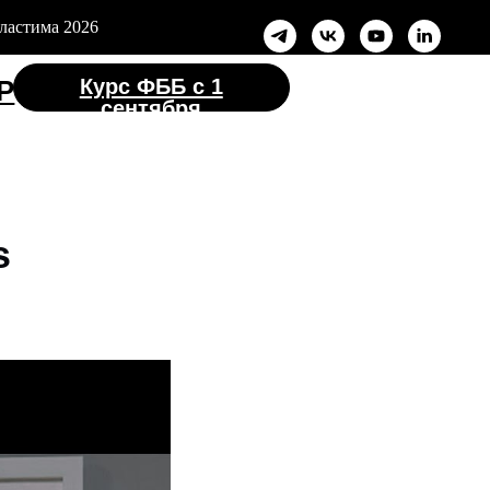
ластима 2026
с ФББ с 1
ентября
s