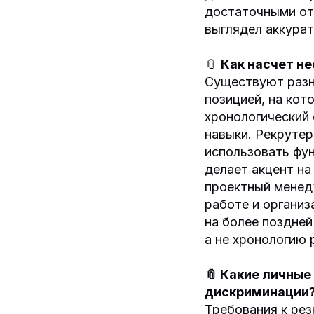
достаточными отс
выглядел аккурат
📎
Как насчет н
Существуют разн
позицией, на кот
хронологический 
навыки. Рекрутер
использовать фу
делает акцент на
проектный менед
работе и организ
на более поздней
а не хронологию 
📎 Какие личные
дискриминации? 
Требования к рез