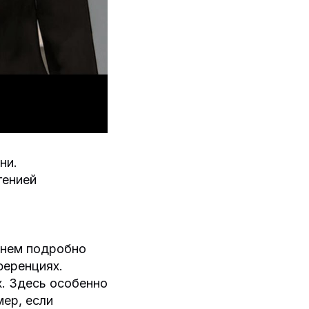
ни.
генией
 нем подробно
ференциях.
х. Здесь особенно
ер, если