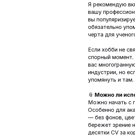
Я рекомендую вк
вашу профессион
вы популяризируе
обязательно упо
черта для ученог
Если хобби не св
спорный момент. 
вас многогранную
индустрии, но ес
упомянуть и там.
📎
Можно ли исп
Можно начать с г
Особенно для ак
— без фонов, цве
бережет зрение 
десятки CV за к