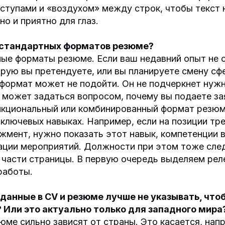
тупами и «воздухом» между строк, чтобы текст н
но и приятно для глаз.
естандартных форматов резюме?
ые форматы резюме. Если ваш недавний опыт не с
орую вы претендуете, или вы планируете смену сф
формат может не подойти. Он не подчеркнет нужн
 может задаться вопросом, почему вы подаете за
нкциональный или комбинированный формат резюм
 ключевых навыках. Например, если на позиции тр
жмент, нужно показать этот навык, компетенции 
ации мероприятий. Должности при этом тоже след
 части страницы. В первую очередь выделяем рел
работы.
 данные в CV и резюме лучше не указывать, что
Или это актуально только для западного мира
юме сильно зависят от страны. Это касается, нап