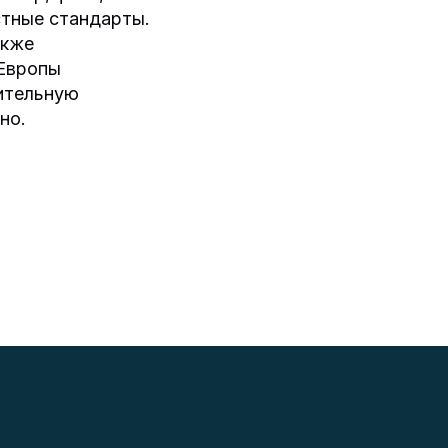
стные стандарты.
акже
 Европы
ительную
но.