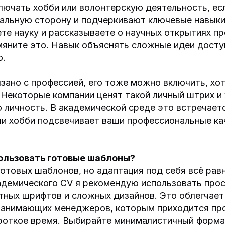
лючать хобби или волонтерскую деятельность, ес
альную сторону и подчеркивают ключевые навыки
те науку и рассказываете о научных открытиях п
мяните это. Навык объяснять сложные идеи досту
о.
язано с профессией, его тоже можно включить, хо
Некоторые компании ценят такой личный штрих и 
 личность. В академической среде это встречаетс
ли хобби подсвечивает ваши профессиональные кач
ользовать готовые шаблоны?
отовых шаблонов, но адаптация под себя всё рав
адемического CV я рекомендую использовать прос
тных шрифтов и сложных дизайнов. Это облегчает
нанимающих менеджеров, которым приходится пр
ороткое время. Выбирайте минималистичный форма