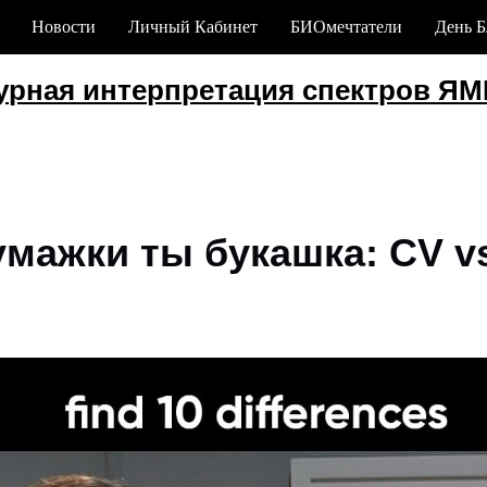
Новости
Личный Кабинет
БИОмечтатели
День Б
Кур
ая интерпретация спектров ЯМР
с
умажки ты букашка: CV v