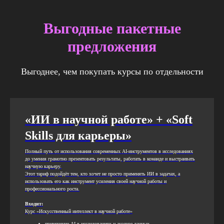
Выгодные пакетные
предложения
Выгоднее, чем покупать курсы по отдельности
«ИИ в научной работе» + «Soft
Skills для карьеры»
Полный путь от использования современных AI-инструментов в исследованиях
до умения грамотно презентовать результаты, работать в команде и выстраивать
научную карьеру.
Этот тариф подойдёт тем, кто хочет не просто применять ИИ в задачах, а
использовать его как инструмент усиления своей научной работы и
профессионального роста.
Входит:
Курс «Искусственный интеллект в научной работе»
применение AI в исследованиях и анализе данных