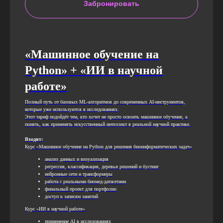
Забронировать
«Машинное обучение на
Python» + «ИИ в научной
работе»
Полный путь от базовых ML-алгоритмов до современных AI-инструментов,
которые уже используются в исследованиях.
Этот тариф подойдёт тем, кто хочет не просто освоить машинное обучение, а
понять, как применять искусственный интеллект в реальной научной практике.
Входит:
Курс «Машинное обучение на Python для решения биоинформатических задач»
анализ данных и визуализация
регрессия, классификация, деревья решений и бустинг
нейронные сети и трансформеры
работа с реальными биомед-датасетами
финальный проект для портфолио
доступ к записям занятий
Курс «ИИ в научной работе»
применение AI в исследованиях