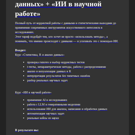
данных» + «ИИ в научной
работе»
Полный путь от корректной работы с данными и статистическими выводами до
применения современных инструментов искусственного интеллекта в
исследованиях.
Этот тариф подойдёт тем, кто хочет не просто «использовать методы», а
понимать, что именно происходит с данными — и усиливать это с помощью ИИ.
Входит:
Курс «Статистика, R и анализ данных»
проверка гипотез и выбор корректных тестов
t-тесты, непараметрические методы, работа с распределениями
анализ и визуализация данных в R
интерпретация результатов без типичных ошибок
разбор реальных научных задач
Курс «ИИ в научной работе»
применение AI в исследованиях
работа с LLM и генеративными моделями
использование ИИ для анализа, написания и обработки данных
автоматизация научных задач
реальные кейсы из науки
В результате вы: