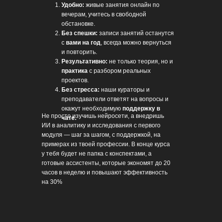
Удобно:
живые занятия онлайн по
вечерам, учитесь в свободной
обстановке.
Без спешки:
записи занятий останутся
с
вами на год
, всегда можно вернуться
и повторить.
Результативно:
не только теория, но и
практика
с разбором реальных
проектов.
Без стресса:
наши кураторы и
преподаватели ответят на вопросы и
окажут необходимую
поддержку в
Не просто изучишь нейросети, а внедришь
чате.
ИИ в аналитику и исследования с первого
модуля — шаг за шагом, с поддержкой, на
примерах из твоей профессии. В конце курса
у тебя будет не папка с конспектами, а
готовые ассистенты, которые экономят до 20
часов в неделю и повышают эффективность
на 30%