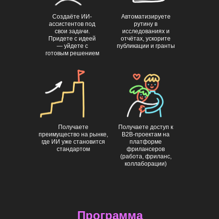
Создаёте ИИ-
Автоматизируете
ассистентов под
рутину в
свои задачи.
исследованиях и
Придете с идеей
отчётах, ускорите
— уйдете с
публикации и гранты
готовым решением
Получаете
Получаете доступ к
преимущество на рынке,
B2B-проектам на
где ИИ уже становится
платформе
стандартом
фрилансеров
(работа, фриланс,
коллаборации)
Программа