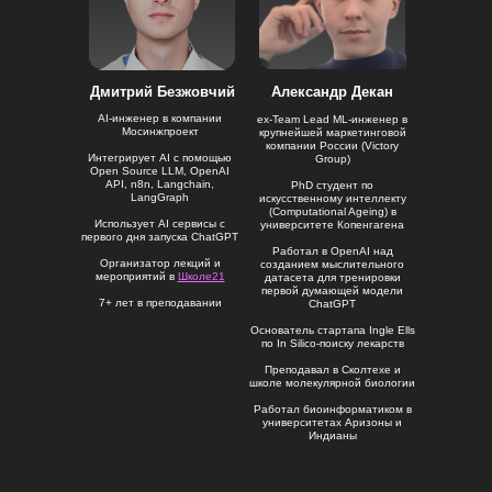
Дмитрий Безжовчий
Александр Декан
AI-инженер в компании
ex-Team Lead ML-инженер в
Мосинжпроект
крупнейшей маркетинговой
компании России (Victory
Интегрирует AI c помощью
Group)
Open Source LLM, OpenAI
API, n8n, Langchain,
PhD студент по
LangGraph
искусственному интеллекту
(Computational Ageing) в
Использует AI сервисы с
университете Копенгагена
первого дня запуска ChatGPT
Работал в OpenAI над
Организатор лекций и
созданием мыслительного
мероприятий в
Школе21
датасета для тренировки
первой думающей модели
7+ лет в преподавании
ChatGPT
Основатель стартапа Ingle Ells
по In Silico-поиску лекарств
Преподавал в Сколтехе и
школе молекулярной биологии
Работал биоинформатиком в
университетах Аризоны и
Индианы