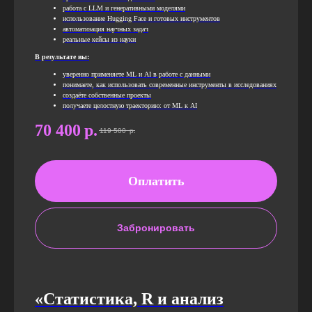
работа с LLM и генеративными моделями
использование Hugging Face и готовых инструментов
автоматизация научных задач
реальные кейсы из науки
В результате вы:
уверенно применяете ML и AI в работе с данными
понимаете, как использовать современные инструменты в исследованиях
создаёте собственные проекты
получаете целостную траекторию: от ML к AI
70 400
р.
119 500
р.
Оплатить
Забронировать
«Статистика, R и анализ