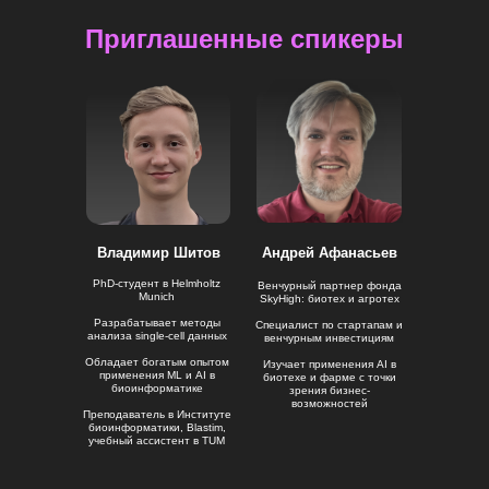
Приглашенные спикеры
Владимир Шитов
Андрей Афанасьев
PhD-студент в Helmholtz
Венчурный партнер фонда
Munich
SkyHigh: биотех и агротех
Разрабатывает методы
Специалист по стартапам и
анализа single-cell данных
венчурным инвестициям
Обладает богатым опытом
Изучает применения AI в
применения ML и AI в
биотехе и фарме с точки
биоинформатике
зрения бизнес-
возможностей
Преподаватель в Институте
биоинформатики, Blastim,
учебный ассистент в TUM