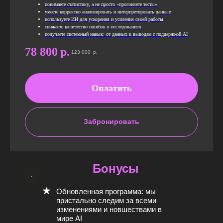
понимаете статистику, а не просто «прогоняете тесты»
умеете корректно анализировать и интерпретировать данные
используете ИИ для ускорения и усиления своей работы
снижаете количество ошибок в исследованиях
получаете системный навык: от данных к выводам с поддержкой AI
78 800
р.
123 000
р.
Оплатить
Забронировать
Бонусы
Обновленная программа: мы
пристально следим за всеми
изменениями и новшествами в
мире AI