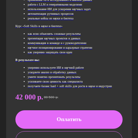
работа с LLM и генеративными моделями
использование ИИ для ускорения научных задач
автоматизация рутинных процессов
реальные кейсы из науки и биотеха
Курс «Soft Skills в науке и биотехе»
как ясно объяснять сложные результаты
презентация научных проектов и данных
коммуникация в команде и с руководителями
научное позиционирование и карьерные стратегии
как уверенно защищать свои идеи
В результате вы:
уверенно используете ИИ в научной работе
ускоряете анализ и обработку данных
умеете понятно презентовать результаты
усиливаете свою ценность как специалиста
получаете баланс hard + soft skills для роста в науке и индустрии
42 000
р.
80 500
р.
Оплатить